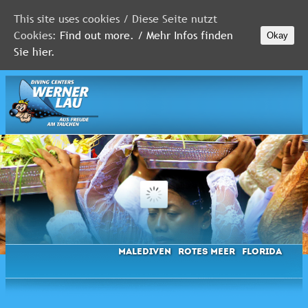
This site uses cookies / Diese Seite nutzt
Cookies:
Find out more. / Mehr Infos finden
Okay
MALEDIVEN
Sie hier.
ROTES
MEER
FLORIDA
Newsletter
Malediven
Rotes Meer
Florida