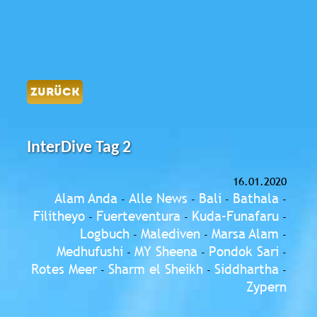
ZURÜCK
InterDive Tag 2
16.01.2020
Alam Anda
Alle News
Bali
Bathala
-
-
-
-
Filitheyo
Fuerteventura
Kuda-Funafaru
-
-
-
Logbuch
Malediven
Marsa Alam
-
-
-
Medhufushi
MY Sheena
Pondok Sari
-
-
-
Rotes Meer
Sharm el Sheikh
Siddhartha
-
-
-
Zypern