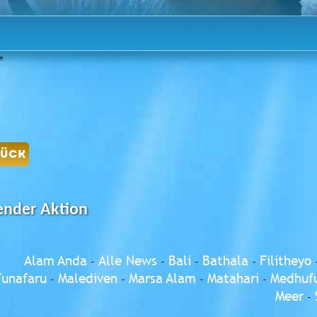
RÜCK
ender Aktion
Alam Anda
Alle News
Bali
Bathala
Filitheyo
-
-
-
-
Funafaru
Malediven
Marsa Alam
Matahari
Medhufu
-
-
-
-
Meer
-