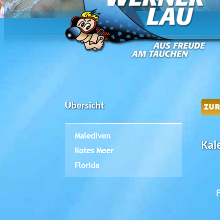
Übersicht
ZU
Malediven
Kal
Rotes Meer
Florida