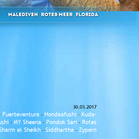
Malediven
Rotes Meer
Florida
30.03.2017
Fuerteventura
Hondaafushi
Kuda-
-
-
-
shi
MY Sheena
Pondok Sari
Rotes
-
-
-
Sharm el Sheikh
Siddhartha
Zypern
-
-