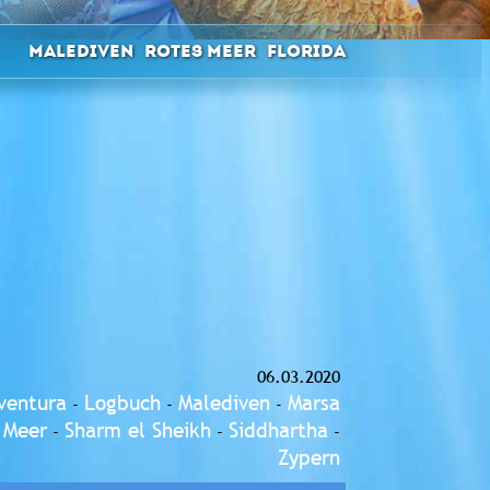
Malediven
Rotes Meer
Florida
06.03.2020
ventura
Logbuch
Malediven
Marsa
-
-
-
 Meer
Sharm el Sheikh
Siddhartha
-
-
-
Zypern