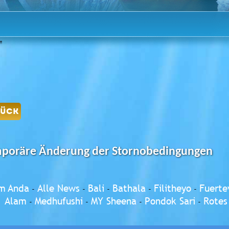
RÜCK
poräre Änderung der Stornobedingungen
m Anda
Alle News
Bali
Bathala
Filitheyo
Fuerte
-
-
-
-
-
Alam
Medhufushi
MY Sheena
Pondok Sari
Rotes
-
-
-
-