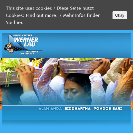
This site uses cookies / Diese Seite nutzt
Cookies:
Find out more. / Mehr Infos finden
Okay
MALEDIVEN
Sie hier.
ROTES
MEER
FLORIDA
Newsletter
Alam Anda
Siddhartha
Pondok Sari