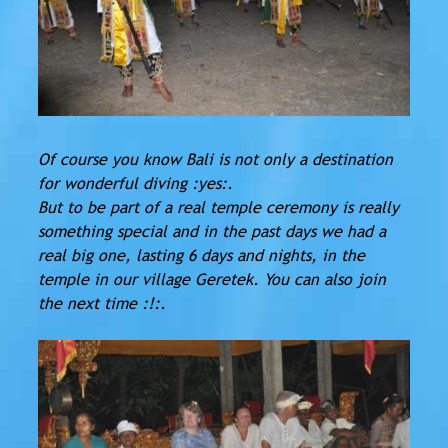
Of course you know Bali is not only a destination
for wonderful diving :yes:.
But to be part of a real temple ceremony is really
something special and in the past days we had a
real big one, lasting 6 days and nights, in the
temple in our village Geretek. You can also join
the next time :!:.