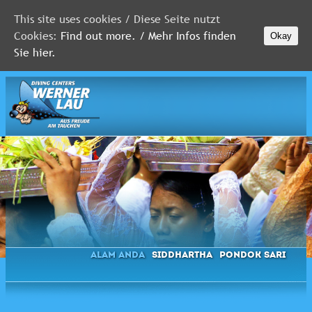
This site uses cookies / Diese Seite nutzt
Cookies:
Find out more. / Mehr Infos finden
Okay
MALEDIVEN
Sie hier.
ROTES
MEER
FLORIDA
Newsletter
Alam Anda
Siddhartha
Pondok Sari