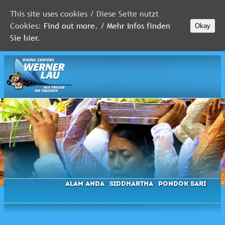
This site uses cookies / Diese Seite nutzt
Cookies:
Find out more. / Mehr Infos finden
Okay
MALEDIVEN
Sie hier.
ROTES
MEER
FLORIDA
Newsletter
Alam Anda
Siddhartha
Pondok Sari