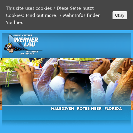
This site uses cookies / Diese Seite nutzt
Cookies:
Find out more. / Mehr Infos finden
Okay
MALEDIVEN
Sie hier.
ROTES
MEER
FLORIDA
Newsletter
Malediven
Rotes Meer
Florida