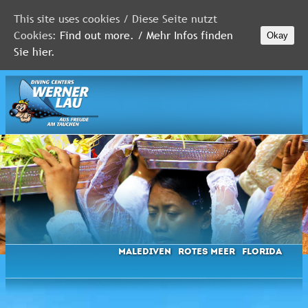
This site uses cookies / Diese Seite nutzt
Cookies:
Find out more. / Mehr Infos finden
Okay
MALEDIVEN
Sie hier.
ROTES
MEER
FLORIDA
Newsletter
Malediven
Rotes Meer
Florida