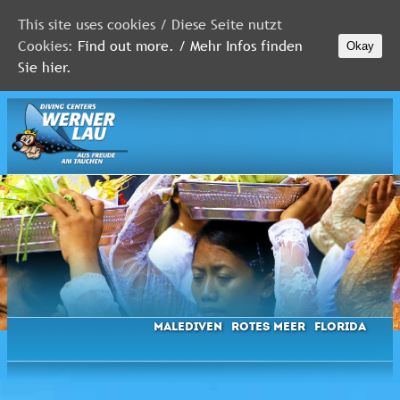
This site uses cookies / Diese Seite nutzt
Cookies:
Find out more. / Mehr Infos finden
Okay
MALEDIVEN
Sie hier.
ROTES
MEER
FLORIDA
Newsletter
Malediven
Rotes Meer
Florida