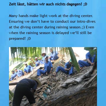
Zeit lässt, hätten wir auch nichts dagegen! ;D
Many hands make light work at the diving center.
Ensuring we don’t have to conduct our intro-dives
at the diving center during raining season.;) Even
when the raining season is delayed we’ll still be
prepared! ;D