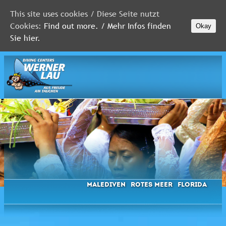
This site uses cookies / Diese Seite nutzt
Cookies:
Find out more. / Mehr Infos finden
Okay
MALEDIVEN
Sie hier.
ROTES
MEER
FLORIDA
Newsletter
Malediven
Rotes Meer
Florida