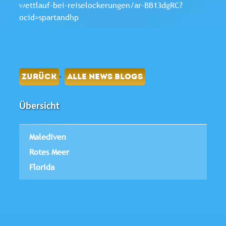
wettlauf-bei-reiselockerungen/ar-BB13dgRC?
ocid=spartandhp
-
ZURÜCK
ALLE NEWS BLOGS
Übersicht
Malediven
Rotes Meer
Florida