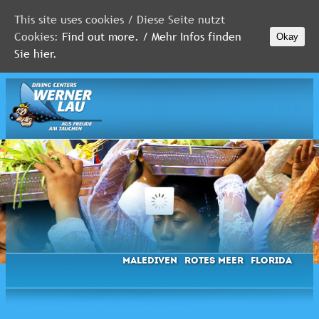
This site uses cookies / Diese Seite nutzt
Cookies:
Find out more. / Mehr Infos finden
Okay
MALEDIVEN
Sie hier.
ROTES
MEER
FLORIDA
Newsletter
Malediven
Rotes Meer
Florida