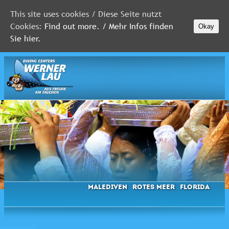
This site uses cookies / Diese Seite nutzt
Cookies:
Find out more. / Mehr Infos finden
Okay
MALEDIVEN
Sie hier.
ROTES
MEER
FLORIDA
Newsletter
Malediven
Rotes Meer
Florida