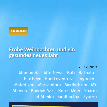
ZURÜCK
Frohe Weihnachten und ein
gesundes neues Jahr
23.12.2019
Alam Anda
Alle News
Bali
Bathala
-
-
-
-
Filitheyo
Fuerteventura
Logbuch
-
-
-
Malediven
Marsa Alam
Medhufushi
MY
-
-
-
Sheena
Pondok Sari
Rotes Meer
Sharm
-
-
-
el Sheikh
Siddhartha
Zypern
-
-