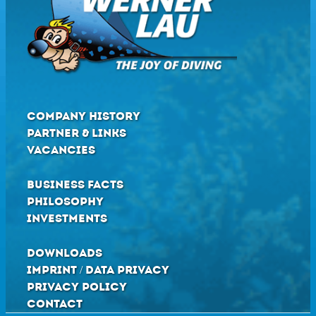
COMPANY HISTORY
PARTNER & LINKS
VACANCIES
BUSINESS FACTS
PHILOSOPHY
INVESTMENTS
DOWNLOADS
IMPRINT / DATA PRIVACY
PRIVACY POLICY
CONTACT