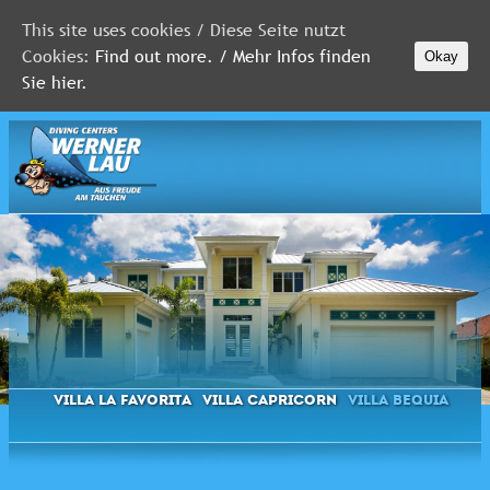
This site uses cookies / Diese Seite nutzt
Cookies:
Find out more. / Mehr Infos finden
Okay
MALEDIVEN
Sie hier.
ROTES
MEER
FLORIDA
Newsletter
Villa La Favorita
Villa Capricorn
Villa Bequia