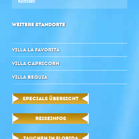
Kontakt
WEITERE STANDORTE
VILLA LA FAVORITA
VILLA CAPRICORN
VILLA BEQUIA
SPECIALS ÜBERSICHT
REISEINFOS
TAUCHEN IN FLORIDA