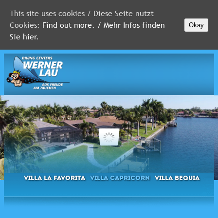
This site uses cookies / Diese Seite nutzt
Cookies:
Find out more. / Mehr Infos finden
Okay
MALEDIVEN
Sie hier.
ROTES
MEER
FLORIDA
Newsletter
Villa La Favorita
Villa Capricorn
Villa Bequia