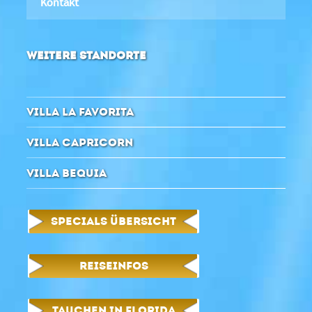
Kontakt
WEITERE STANDORTE
VILLA LA FAVORITA
VILLA CAPRICORN
VILLA BEQUIA
SPECIALS ÜBERSICHT
REISEINFOS
TAUCHEN IN FLORIDA