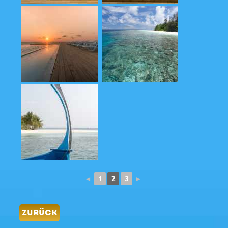
◄
1
2
3
►
ZURÜCK