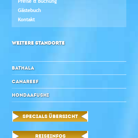
Preise & Buchung
Gästebuch
Kontakt
WEITERE STANDORTE
BATHALA
CANAREEF
HONDAAFUSHI
SPECIALS ÜBERSICHT
REISEINFOS