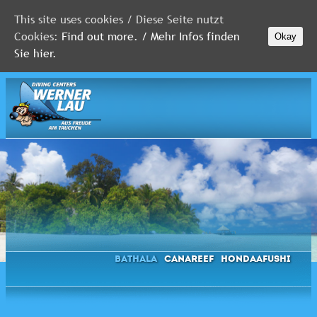
This site uses cookies / Diese Seite nutzt
Cookies:
Find out more. / Mehr Infos finden
Okay
MALEDIVEN
Sie hier.
ROTES
MEER
FLORIDA
Newsletter
Bathala
Canareef
Hondaafushi