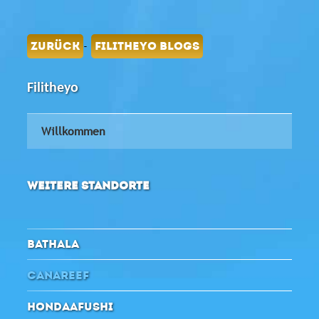
-
ZURÜCK
FILITHEYO BLOGS
Filitheyo
Willkommen
WEITERE STANDORTE
BATHALA
CANAREEF
HONDAAFUSHI