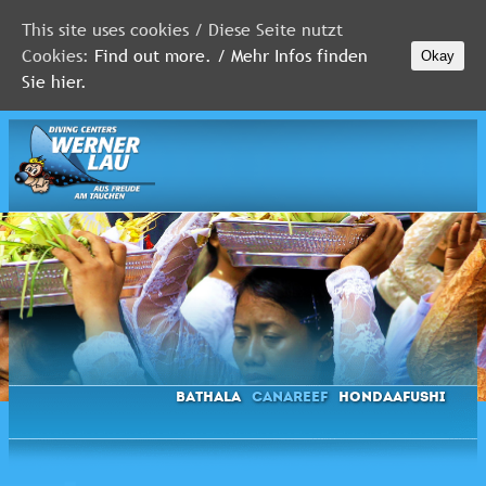
This site uses cookies / Diese Seite nutzt
Cookies:
Find out more. / Mehr Infos finden
Okay
MALEDIVEN
Sie hier.
ROTES
MEER
FLORIDA
Newsletter
Bathala
Canareef
Hondaafushi