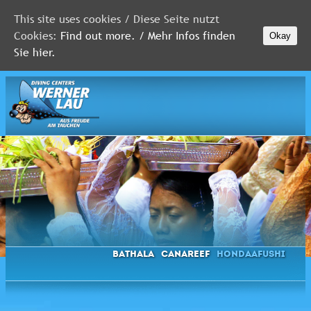
This site uses cookies / Diese Seite nutzt
Cookies:
Find out more. / Mehr Infos finden
Okay
MALEDIVEN
Sie hier.
ROTES
MEER
FLORIDA
Newsletter
Bathala
Canareef
Hondaafushi