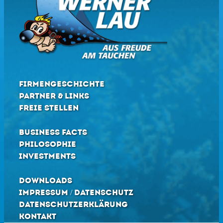
FIRMENGESCHICHTE
PARTNER & LINKS
FREIE STELLEN
BUSINESS FACTS
PHILOSOPHIE
INVESTMENTS
DOWNLOADS
IMPRESSUM / DATENSCHUTZ
DATENSCHUTZERKLÄRUNG
KONTAKT