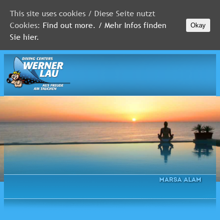
This site uses cookies / Diese Seite nutzt
Cookies:
Find out more. / Mehr Infos finden
Okay
MALEDIVEN
Sie hier.
ROTES
MEER
FLORIDA
Newsletter
Marsa Alam