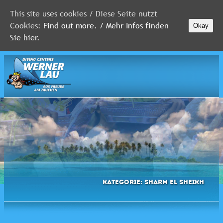
This site uses cookies / Diese Seite nutzt
Cookies:
Find out more. / Mehr Infos finden
Okay
MALEDIVEN
Sie hier.
ROTES
MEER
FLORIDA
Newsletter
Kategorie:
Sharm el Sheikh