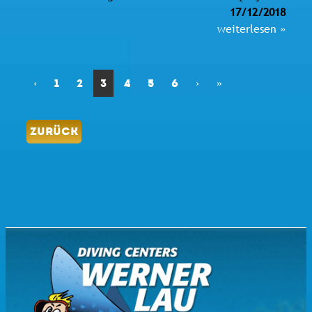
17/12/2018
weiterlesen »
‹
1
2
3
4
5
6
›
»
ZURÜCK