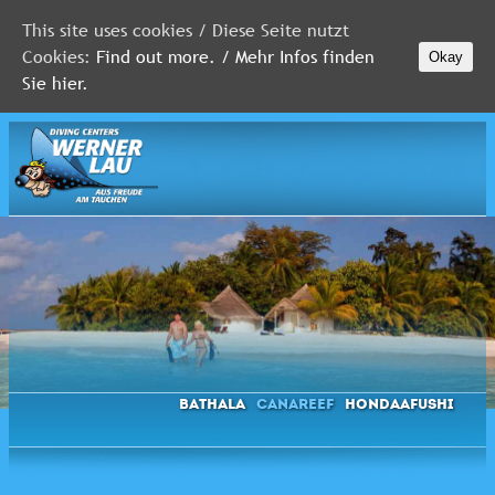
This site uses cookies / Diese Seite nutzt
Cookies:
Find out more. / Mehr Infos finden
Okay
MALEDIVEN
Sie hier.
ROTES
MEER
FLORIDA
Newsletter
Bathala
Canareef
Hondaafushi