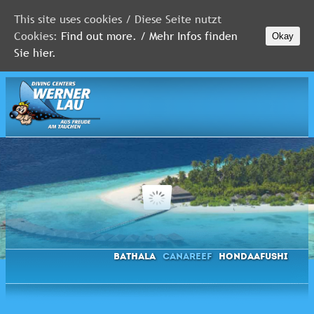
This site uses cookies / Diese Seite nutzt
Cookies:
Find out more. / Mehr Infos finden
Okay
MALEDIVEN
Sie hier.
ROTES
MEER
FLORIDA
Newsletter
Bathala
Canareef
Hondaafushi