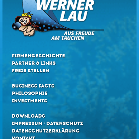
FIRMENGESCHICHTE
PARTNER & LINKS
FREIE STELLEN
BUSINESS FACTS
PHILOSOPHIE
INVESTMENTS
DOWNLOADS
IMPRESSUM / DATENSCHUTZ
DATENSCHUTZERKLÄRUNG
KONTAKT