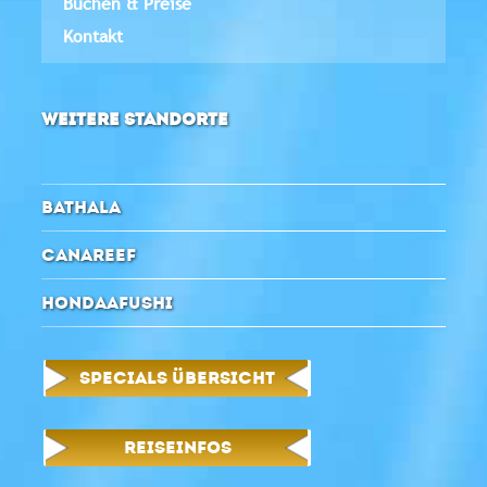
Buchen & Preise
Kontakt
WEITERE STANDORTE
BATHALA
CANAREEF
HONDAAFUSHI
SPECIALS ÜBERSICHT
REISEINFOS