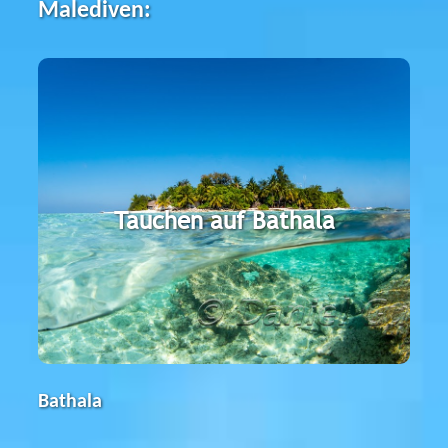
Malediven:
Bathala
Die Tauchbasis liegt direkt am Strand der
Tauchen auf Bathala
Barfuß-Insel im Nord-Ari-Atoll. Bereits
während der Anfängertauchkurse, gibt es
jede Menge zu sehen.
Bathala