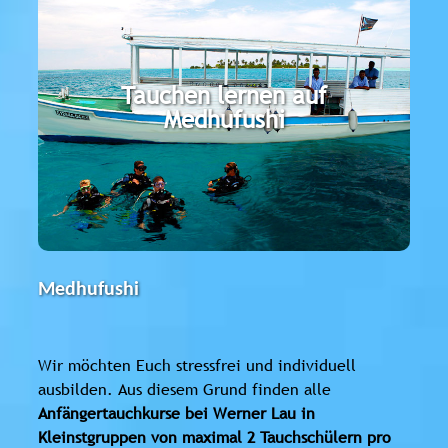
Medhufushi
Tauchen lernen auf
Die Werner Lau Tauchbasis liegt auf der
Medhufushi
Ostseite des Meemu Atolls. Mit der großen
Lagune bietet die Insel ideale Bedingung für
Tauchanfänger.
Medhufushi
Wir möchten Euch stressfrei und individuell
ausbilden. Aus diesem Grund finden alle
Anfängertauchkurse bei Werner Lau in
Kleinstgruppen von maximal 2 Tauchschülern pro