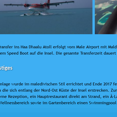
ransfer ins Haa Dhaalu Atoll erfolgt vom Male Airport mit Ma
em Speed Boot auf die Insel. Die gesamte Transferzeit dauert
tiges
nlage wurde im maledivischen Stil errichtet und Ende 2017 fer
n die sich entlang der Nord-Ost Küste der Insel erstrecken. Z
ne Rezeption, ein Hauptrestaurant direkt am Strand, ein À-L
Wellnessbereich sowie im Gartenbereich einen Swimmingpool 