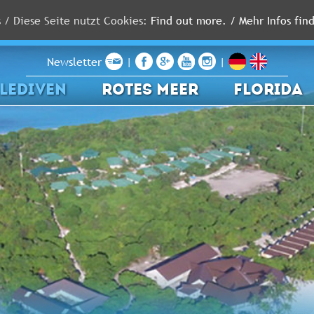
s / Diese Seite nutzt Cookies:
Find out more. / Mehr Infos find
Newsletter
|
|
LEDIVEN
ROTES MEER
FLORIDA