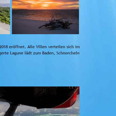
18 eröffnet. Alle Villen verteilen sich im
agerte Lagune lädt zum Baden, Schnorcheln