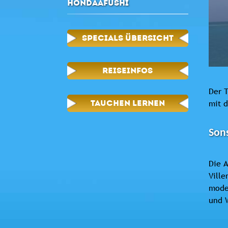
HONDAAFUSHI
SPECIALS ÜBERSICHT
REISEINFOS
Der T
mit d
TAUCHEN LERNEN
Sons
Die A
Ville
moder
und 