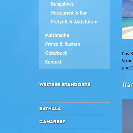
Bungalows
Restaurant & Bar
Freizeit & Aktivitäten
Multimedia
Preise & Buchen
Gästebuch
Das R
Stran
Kontakt
und 
WEITERE STANDORTE
Tran
BATHALA
CANAREEF