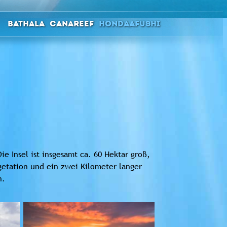
Bathala
Canareef
Hondaafushi
ie Insel ist insgesamt ca. 60 Hektar groß,
getation und ein zwei Kilometer langer
n.