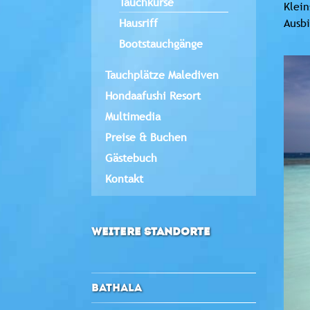
Tauchkurse
Klein
Hausriff
Ausbi
Bootstauchgänge
Tauchplätze Malediven
Hondaafushi Resort
Multimedia
Preise & Buchen
Gästebuch
Kontakt
WEITERE STANDORTE
BATHALA