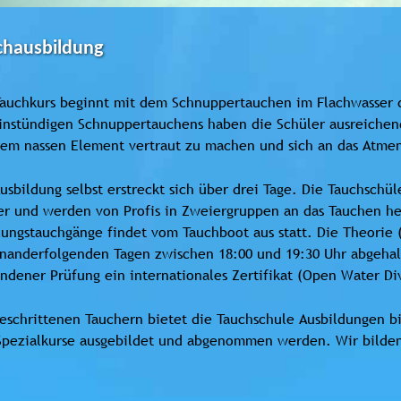
chausbildung
Tauchkurs beginnt mit dem Schnuppertauchen im Flachwasser d
instündigen Schnuppertauchens haben die Schüler ausreichend
dem nassen Element vertraut zu machen und sich an das Atme
usbildung selbst erstreckt sich über drei Tage. Die Tauchschü
r und werden von Profis in Zweiergruppen an das Tauchen her
ungstauchgänge findet vom Tauchboot aus statt. Die Theorie (
nanderfolgenden Tagen zwischen 18:00 und 19:30 Uhr abgehal
ndener Prüfung ein internationales Zertifikat (Open Water Div
eschrittenen Tauchern bietet die Tauchschule Ausbildungen bi
Spezialkurse ausgebildet und abgenommen werden. Wir bilden