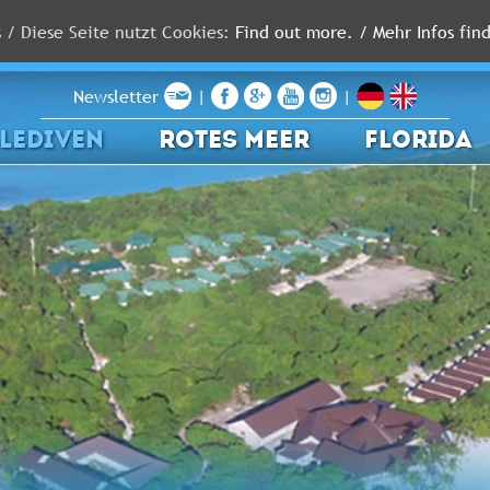
s / Diese Seite nutzt Cookies:
Find out more. / Mehr Infos find
Newsletter
|
|
LEDIVEN
ROTES MEER
FLORIDA