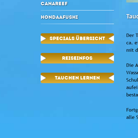
CANAREEF
Tau
HONDAAFUSHI
Der 
SPECIALS ÜBERSICHT
ca. e
mit 
REISEINFOS
Die A
Wasse
TAUCHEN LERNEN
Schul
aufei
besta
Fortg
alle 