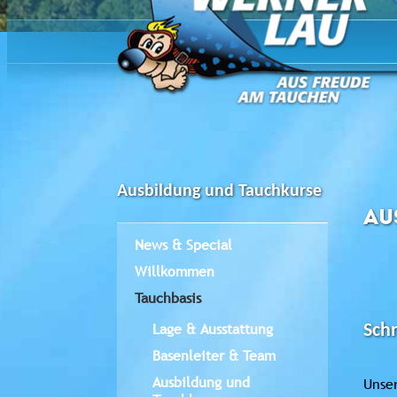
Ausbildung und Tauchkurse
AU
News & Special
Willkommen
Tauchbasis
Lage & Ausstattung
Sch
Basenleiter & Team
Ausbildung und
Unser