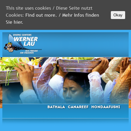
This site uses cookies / Diese Seite nutzt
Cookies:
Find out more. / Mehr Infos finden
Okay
MALEDIVEN
Sie hier.
ROTES
MEER
FLORIDA
Newsletter
Bathala
Canareef
Hondaafushi