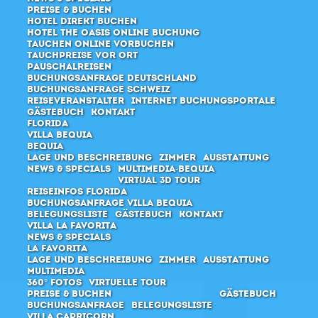
Preise & Buchen
Hotel direkt buchen
Hotel The Oasis Online Buchung
Tauchen online vorbuchen
Tauchpreise vor Ort
Pauschalreisen
Buchungsanfrage Deutschland
Buchungsanfrage Schweiz
Reiseveranstalter
Internet Buchungsportale
Gästebuch
Kontakt
Florida
Villa Bequia
Bequia
Lage und Beschreibung
Zimmer
Ausstattung
News & Specials
Multimedia-Bequia
Virtual 3D Tour
Reiseinfos Florida
Buchungsanfrage Villa Bequia
Belegungsliste
Gästebuch
Kontakt
Villa La Favorita
News & Specials
La Favorita
Lage und Beschreibung
Zimmer
Ausstattung
Multimedia
360° Fotos
Virtuelle Tour
Preise & Buchen
Gästebuch
Buchungsanfrage
Belegungsliste
Villa Capricorn