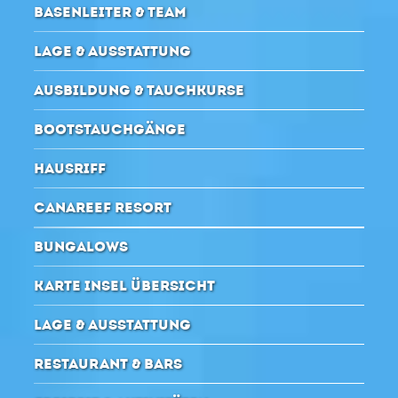
BASENLEITER & TEAM
LAGE & AUSSTATTUNG
AUSBILDUNG & TAUCHKURSE
BOOTSTAUCHGÄNGE
HAUSRIFF
CANAREEF RESORT
BUNGALOWS
KARTE INSEL ÜBERSICHT
LAGE & AUSSTATTUNG
RESTAURANT & BARS