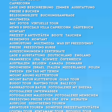
Capricorn
Lage und Beschreibung
Zimmer
Ausstattung
Preise & Buchen
Belegungsliste
Buchungsanfrage
Multimedia
360° Fotos
Virtuelle Tour
News & Specials Villa Capricorn
Gästebuch
Kontakt
Freizeit & Aktivitäten
Boote
Tauchen
Reiseinfos
Kontakt
Ausrüstung
Multimedia
Was ist Freediving?
Preise
Freediving Kurse
Auszeichnungen & Zertifikate
Lage & Ausstattung
Deutschland
England
Frankreich
USA
Schweiz
Österreich
Australien
Belgien
Canada
Denmark
Indonesien
Israel
Italien
Niederlande
Polen
Sweden
Ein Tag mit Tieren
Mount Agung Klettertour
Mount Batur Klettertour
Quad Tour
Buggy Tour
Rafting Tour
Bali ECO
Fahrradtour Batur
Fotogalerie MY Sheena
Fotogalerie Unterwasser
Fotogalerie Malediven
Fotogalerie Menschen
Freediving Preise vor Ort
Gym
Heiraten
Ausflüge
Sightseeing Touren
Abenteuer Touren
Sonstige Freizeitaktivitäten
Lovina Tour
Kintamani Tour
Bedugul Tour