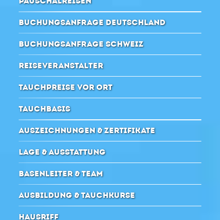
PAUSCHALREISEN
BUCHUNGSANFRAGE DEUTSCHLAND
BUCHUNGSANFRAGE SCHWEIZ
REISEVERANSTALTER
TAUCHPREISE VOR ORT
TAUCHBASIS
AUSZEICHNUNGEN & ZERTIFIKATE
LAGE & AUSSTATTUNG
BASENLEITER & TEAM
AUSBILDUNG & TAUCHKURSE
HAUSRIFF