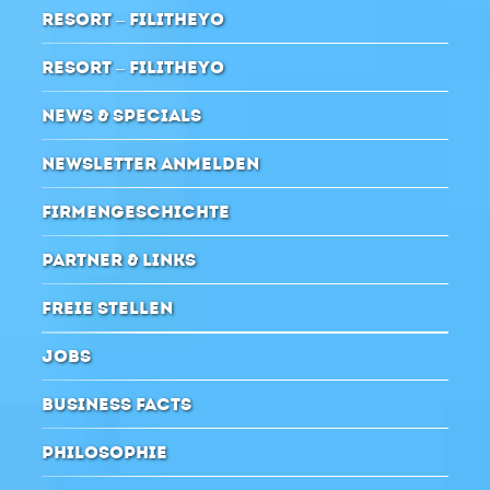
RESORT – FILITHEYO
RESORT – FILITHEYO
NEWS & SPECIALS
NEWSLETTER ANMELDEN
FIRMENGESCHICHTE
PARTNER & LINKS
FREIE STELLEN
JOBS
BUSINESS FACTS
PHILOSOPHIE