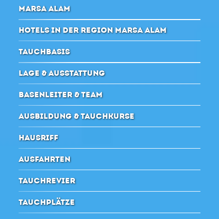
MARSA ALAM
HOTELS IN DER REGION MARSA ALAM
TAUCHBASIS
LAGE & AUSSTATTUNG
BASENLEITER & TEAM
AUSBILDUNG & TAUCHKURSE
HAUSRIFF
AUSFAHRTEN
TAUCHREVIER
TAUCHPLÄTZE