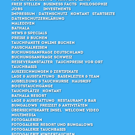
Freie Stellen
Business Facts
Philosophie
Jobs
Investments
Impressum / Datenschutz
Kontakt
Startseite
Datenschutzerklärung
Malediven
Bathala
News & Specials
Preise & Buchen
Tauchpakete online buchen
Pauschalreisen
Buchungsanfrage Deutschland
Buchungsanfrage Schweiz
Reiseveranstalter
Tauchpreise vor Ort
Tauchbasis
Auszeichnungen & Zertifikate
Lage & Ausstattung
Basenleiter & Team
Ausbildung & Tauchkurse
Hausriff
Bootstauchgänge
Tauchplätze
Kontakt
Bathala Resort
Lage & Ausstattung
Restaurant & Bar
Bungalows
Freizeit & Aktivitäten
Übersichtskarte Insel
Welcome Video
Multimedia
Fotogalerien
Fotogalerie Resort und Bungalows
Fotogalerie Tauchbasis
Fotogalerie Kindertauchen