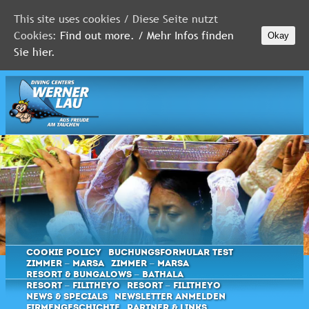
This site uses cookies / Diese Seite nutzt
Cookies:
Find out more. / Mehr Infos finden
Okay
MALEDIVEN
Sie hier.
ROTES
MEER
FLORIDA
Newsletter
Cookie Policy
Buchungsformular Test
Zimmer – Marsa
Zimmer – Marsa
Resort & Bungalows – Bathala
Resort – Filitheyo
Resort – Filitheyo
News & Specials
Newsletter anmelden
Firmengeschichte
Partner & Links