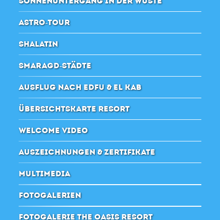
SONNENUNTERGANG IN DER WÜSTE
ASTRO-TOUR
SHALATIN
SMARAGD-STÄDTE
AUSFLUG NACH EDFU & EL KAB
ÜBERSICHTSKARTE RESORT
WELCOME VIDEO
AUSZEICHNUNGEN & ZERTIFIKATE
MULTIMEDIA
FOTOGALERIEN
FOTOGALERIE THE OASIS RESORT