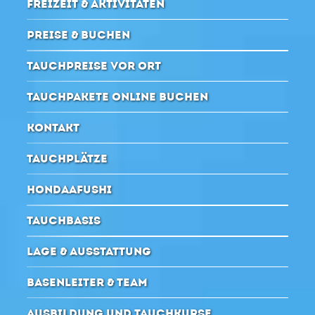
FREIZEIT & AKTIVITÄTEN
PREISE & BUCHEN
TAUCHPREISE VOR ORT
TAUCHPAKETE ONLINE BUCHEN
KONTAKT
TAUCHPLÄTZE
HONDAAFUSHI
TAUCHBASIS
LAGE & AUSSTATTUNG
BASENLEITER & TEAM
AUSBILDUNG UND TAUCHKURSE