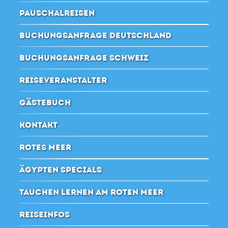
PAUSCHALREISEN
BUCHUNGSANFRAGE DEUTSCHLAND
BUCHUNGSANFRAGE SCHWEIZ
REISEVERANSTALTER
GÄSTEBUCH
KONTAKT
ROTES MEER
ÄGYPTEN SPECIALS
TAUCHEN LERNEN AM ROTEN MEER
REISEINFOS