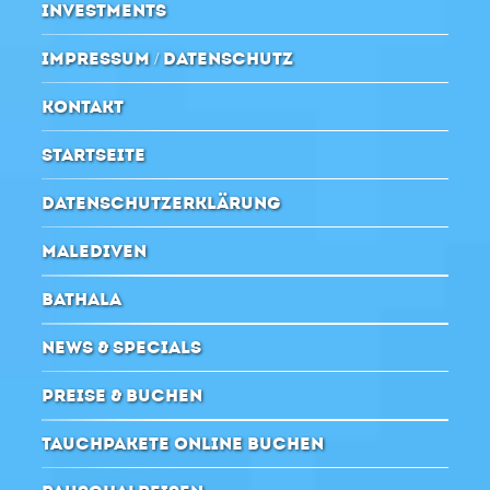
INVESTMENTS
IMPRESSUM / DATENSCHUTZ
KONTAKT
STARTSEITE
DATENSCHUTZERKLÄRUNG
MALEDIVEN
BATHALA
NEWS & SPECIALS
PREISE & BUCHEN
TAUCHPAKETE ONLINE BUCHEN