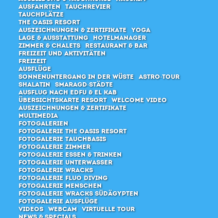
Ausfahrten
Tauchrevier
Tauchplätze
The Oasis Resort
Auszeichnungen & Zertifikate
Yoga
Lage & Ausstattung
Hotelmanager
Zimmer & Chalets
Restaurant & Bar
Freizeit und Aktivitäten
Freizeit
Ausflüge
Sonnenuntergang in der Wüste
Astro-Tour
Shalatin
Smaragd-Städte
Ausflug nach Edfu & El Kab
Übersichtskarte Resort
Welcome Video
Auszeichnungen & Zertifikate
Multimedia
Fotogalerien
Fotogalerie The Oasis Resort
Fotogalerie Tauchbasis
Fotogalerie Zimmer
Fotogalerie Essen & Trinken
Fotogalerie Unterwasser
Fotogalerie Wracks
Fotogalerie Fluo Diving
Fotogalerie Menschen
Fotogalerie Wracks Südägypten
Fotogalerie Ausflüge
Videos
Webcam
Virtuelle Tour
News & Specials