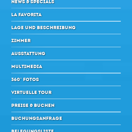
NEWS & SPECIALS
LA FAVORITA
LAGE UND BESCHREIBUNG
ZIMMER
AUSSTATTUNG
MULTIMEDIA
360° FOTOS
VIRTUELLE TOUR
PREISE & BUCHEN
BUCHUNGSANFRAGE
BELEGUNGSLISTE