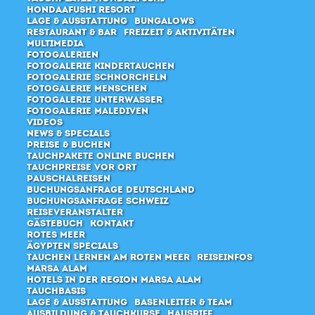
Hondaafushi Resort
Lage & Ausstattung
Bungalows
Restaurant & Bar
Freizeit & Aktivitäten
Multimedia
Fotogalerien
Fotogalerie Kindertauchen
Fotogalerie Schnorcheln
Fotogalerie Menschen
Fotogalerie Unterwasser
Fotogalerie Malediven
Videos
News & Specials
Preise & Buchen
Tauchpakete online buchen
Tauchpreise vor Ort
Pauschalreisen
Buchungsanfrage Deutschland
Buchungsanfrage Schweiz
Reiseveranstalter
Gästebuch
Kontakt
Rotes Meer
Ägypten Specials
Tauchen lernen am Roten Meer
Reiseinfos
Marsa Alam
Hotels in der Region Marsa Alam
Tauchbasis
Lage & Ausstattung
Basenleiter & Team
Ausbildung & Tauchkurse
Hausriff