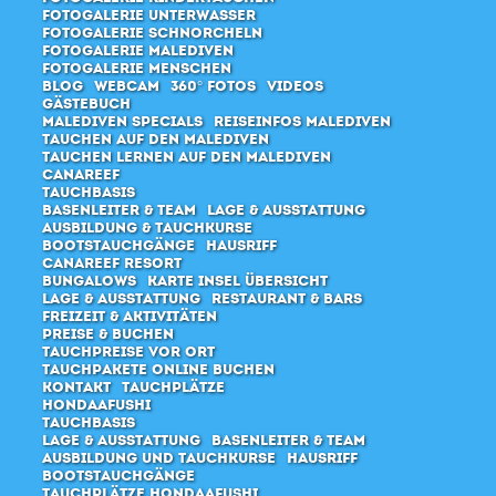
Fotogalerie Unterwasser
Fotogalerie Schnorcheln
Fotogalerie Malediven
Fotogalerie Menschen
Blog
Webcam
360° Fotos
Videos
Gästebuch
Malediven Specials
Reiseinfos Malediven
Tauchen auf den Malediven
Tauchen lernen auf den Malediven
Canareef
Tauchbasis
Basenleiter & Team
Lage & Ausstattung
Ausbildung & Tauchkurse
Bootstauchgänge
Hausriff
Canareef Resort
Bungalows
Karte Insel Übersicht
Lage & Ausstattung
Restaurant & Bars
Freizeit & Aktivitäten
Preise & Buchen
Tauchpreise vor Ort
Tauchpakete online buchen
Kontakt
Tauchplätze
Hondaafushi
Tauchbasis
Lage & Ausstattung
Basenleiter & Team
Ausbildung und Tauchkurse
Hausriff
Bootstauchgänge
Tauchplätze Hondaafushi