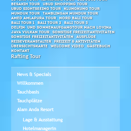
Besakih Tour
Ubud Shopping Tour
Ubud Sightseeing Tour
Klungkung Tour
Munduk Tour
Tamblingan Munduk Tour
Amed Amlapura Tour
Nord Bali Tour
Bali Tour 1
Bali Tour 2
Bali Tour 3
Delfin- und Sonnenaufgangtour nach Lovina
Java Vulkan Tour
Sonstige Freizeitaktivitäten
Sonstige Freizeitaktivitäten
Ausflüge
Reiseveranstalter
Freizeit & Aktivitäten
Übersichtskarte
Welcome Video
Gästebuch
Kontakt
Rafting Tour
News & Specials
Willkommen
Tauchbasis
Tauchplätze
Alam Anda Resort
Lage & Ausstattung
Hotelmanagerin